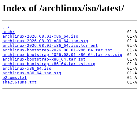
Index of /archlinux/iso/latest/
../
arch/
archlinux-2026.08.01-x86_64.iso
archlinux-2026.08.01-x86_64.iso.sig
archlinux-2026.08.01-x86_64.iso.torrent
archlinux-bootstrap-2026.08.01-x86_64.tar.zst
archlinux-bootstrap-2026.08.01-x86_64.tar.zst.sig
archlinux-bootstrap-x86_64.tar.zst
archlinux-bootstrap-x86_64.tar.zst.sig
archlinux-x86_64.iso
archlinux-x86_64.iso.sig
b2sums.txt
sha256sums.txt